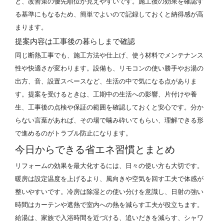
と、改善策の優先順位が見えやすいです。施工後の効果を確認す
る基準にもなるため、簡単でよいので記録しておくと納得感が高
まります。
提案内容は工事後の暮らしまで確認
同じ断熱工事でも、施工方法や仕上げ、使う材料でメンテナンス
性や快適さが変わります。設備も、リモコンの使い勝手やお湯の
出方、音、設置スペースなど、生活の中で気になる点がありま
す。提案を受けるときは、工期中の生活への影響、片付けや養
生、工事後の点検や保証の範囲を確認しておくと安心です。分か
らない言葉があれば、その場で噛み砕いてもらい、理解できる形
で進めるのがトラブル防止になります。
今日からできる省エネ習慣とまとめ
リフォームの効果を最大化するには、日々の使い方も大切です。
暖房は設定温度を上げるより、風向きや空気を回す工夫で体感が
整いやすいです。冷房は除湿との使い分けを意識し、日射の強い
時間はカーテンや遮熱で室内への熱を減らす工夫が役立ちます。
給湯は、家族で入浴時間を近づける、追いだきを減らす、シャワ