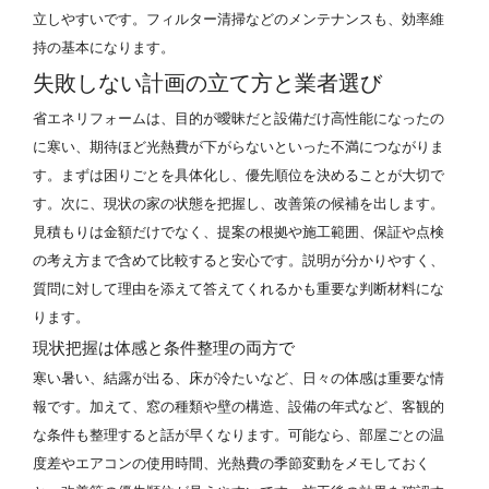
立しやすいです。フィルター清掃などのメンテナンスも、効率維
持の基本になります。
失敗しない計画の立て方と業者選び
省エネリフォームは、目的が曖昧だと設備だけ高性能になったの
に寒い、期待ほど光熱費が下がらないといった不満につながりま
す。まずは困りごとを具体化し、優先順位を決めることが大切で
す。次に、現状の家の状態を把握し、改善策の候補を出します。
見積もりは金額だけでなく、提案の根拠や施工範囲、保証や点検
の考え方まで含めて比較すると安心です。説明が分かりやすく、
質問に対して理由を添えて答えてくれるかも重要な判断材料にな
ります。
現状把握は体感と条件整理の両方で
寒い暑い、結露が出る、床が冷たいなど、日々の体感は重要な情
報です。加えて、窓の種類や壁の構造、設備の年式など、客観的
な条件も整理すると話が早くなります。可能なら、部屋ごとの温
度差やエアコンの使用時間、光熱費の季節変動をメモしておく