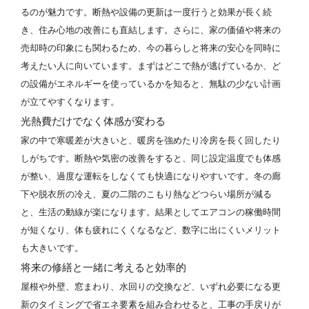
るのが魅力です。断熱や設備の更新は一度行うと効果が長く続
き、住み心地の改善にも直結します。さらに、家の価値や将来の
売却時の印象にも関わるため、今の暮らしと将来の安心を同時に
考えたい人に向いています。まずはどこで熱が逃げているか、ど
の設備がエネルギーを使っているかを知ると、無駄の少ない計画
が立てやすくなります。
光熱費だけでなく体感が変わる
家の中で寒暖差が大きいと、暖房を強めたり冷房を長く回したり
しがちです。断熱や気密の改善をすると、同じ設定温度でも体感
が整い、過度な運転をしなくても快適になりやすいです。冬の廊
下や脱衣所の冷え、夏の二階のこもり熱などつらい場所が減る
と、生活の動線が楽になります。結果としてエアコンの稼働時間
が短くなり、体も疲れにくくなるなど、数字に出にくいメリット
も大きいです。
将来の修繕と一緒に考えると効率的
屋根や外壁、窓まわり、水回りの交換など、いずれ必要になる更
新のタイミングで省エネ要素を組み合わせると、工事の手戻りが