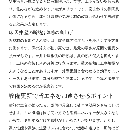
や生活音が気になる人にも相性がよいです。工期が短い場合もあ
り、住みながら進めやすい点がメリットです。窓まわりの隙間風
が気になるなら、建付け調整や気密部材の改善も合わせて検討す
ると効果が安定します。
床 天井 壁の断熱は体感の底上げ
断熱材の追加や入れ替えは、家全体の温度ムラを小さくする方向
に働きます。床の冷えが強い家では、足元の寒さが原因で暖房を
強めがちです。天井や屋根側の断熱は、夏の熱の侵入を抑えやす
く、二階の寝苦しさの改善に役立ちます。壁の断熱は工事規模が
大きくなることがありますが、外壁更新と合わせると効率がよい
ケースもあります。部分断熱でも効果は出るので、予算と優先度
で範囲を決めるのが現実的です。
設備更新で省エネを加速させるポイント
断熱の土台が整ったら、設備の見直しで省エネ効果をさらに伸ば
せます。古い機器は同じ使い方でも消費エネルギーが大きくなり
がちで、更新するだけで負担が下がることがあります。ただし、
家の性能や家族の生活リズムに合わない機器を選ぶと、期待ほど