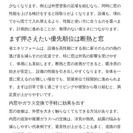
少なくなります。例えば外壁塗装の足場を組むなら、同時に窓の
性能を上げる検討をすると段取りがよくなります。設備も、壊れ
てから慌てて入れ替えるより、性能と使い方に合うものを選べま
す。計画的に進めることが、無理のない省エネにつながります。
まず押さえたい優先順位は断熱と窓
省エネリフォームは、設備を高性能にする前に家そのものの熱の
逃げ道を減らすのが近道です。特に窓は外気の影響を受けやす
く、体感にも直結します。断熱と窓の改善ができると、暖冷房の
効きが安定し、設備の性能を引き出しやすくなります。全体を一
度に変えるのが難しい場合でも、部屋単位で段階的に進められま
す。まずは日常で長く過ごすリビングや寝室から取り組むと、満
足度が上がりやすいです。
内窓やガラス交換で手軽に効果を出す
窓の改修は、外壁を大きく触らなくてもできる方法があります。
内窓の追加や複層ガラスへの交換は、冷気や熱気、結露の悩みを
減らしやすい代表例です。遮音性が上がることも多く、道路の音