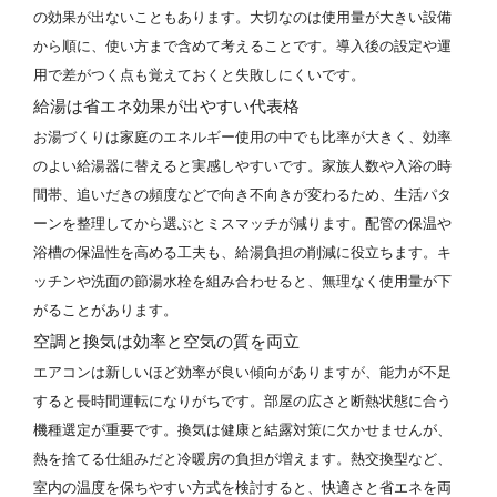
の効果が出ないこともあります。大切なのは使用量が大きい設備
から順に、使い方まで含めて考えることです。導入後の設定や運
用で差がつく点も覚えておくと失敗しにくいです。
給湯は省エネ効果が出やすい代表格
お湯づくりは家庭のエネルギー使用の中でも比率が大きく、効率
のよい給湯器に替えると実感しやすいです。家族人数や入浴の時
間帯、追いだきの頻度などで向き不向きが変わるため、生活パタ
ーンを整理してから選ぶとミスマッチが減ります。配管の保温や
浴槽の保温性を高める工夫も、給湯負担の削減に役立ちます。キ
ッチンや洗面の節湯水栓を組み合わせると、無理なく使用量が下
がることがあります。
空調と換気は効率と空気の質を両立
エアコンは新しいほど効率が良い傾向がありますが、能力が不足
すると長時間運転になりがちです。部屋の広さと断熱状態に合う
機種選定が重要です。換気は健康と結露対策に欠かせませんが、
熱を捨てる仕組みだと冷暖房の負担が増えます。熱交換型など、
室内の温度を保ちやすい方式を検討すると、快適さと省エネを両