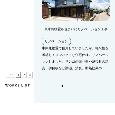
車庫兼物置を住まいにリノベーション工事
リノベーション
車庫兼物置で使用していましたが、将来性を
考慮してコンパクトな住宅仕様にリノベーシ
ョンしました。サンゴの塗り壁や越後杉の建
具、羽目板など調湿、消臭、断熱効果の...
1 / 2
1
2
»
WORKS LIST