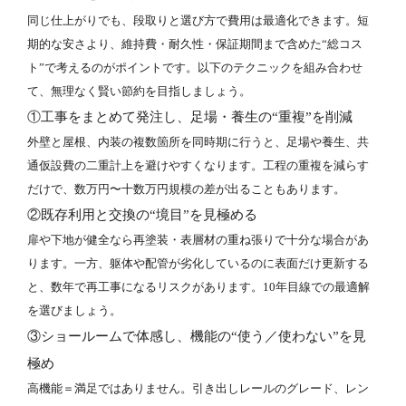
同じ仕上がりでも、段取りと選び方で費用は最適化できます。短
期的な安さより、維持費・耐久性・保証期間まで含めた“総コス
ト”で考えるのがポイントです。以下のテクニックを組み合わせ
て、無理なく賢い節約を目指しましょう。
①工事をまとめて発注し、足場・養生の“重複”を削減
外壁と屋根、内装の複数箇所を同時期に行うと、足場や養生、共
通仮設費の二重計上を避けやすくなります。工程の重複を減らす
だけで、数万円〜十数万円規模の差が出ることもあります。
②既存利用と交換の“境目”を見極める
扉や下地が健全なら再塗装・表層材の重ね張りで十分な場合があ
ります。一方、躯体や配管が劣化しているのに表面だけ更新する
と、数年で再工事になるリスクがあります。10年目線での最適解
を選びましょう。
③ショールームで体感し、機能の“使う／使わない”を見
極め
高機能＝満足ではありません。引き出しレールのグレード、レン