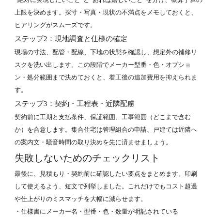
上限を決めます。採寸・写真・現状の不満点をメモしておくと、
ヒアリングがスムーズです。
ステップ2：現地調査と仕様の確定
現場の寸法、配管・配線、下地の状態を確認し、想定外の補修リ
スクを洗い出します。この段階でメーカー型番・色・オプショ
ン・処分範囲まで決めておくと、着工後の追加費用を抑えられま
す。
ステップ3：契約・工程表・近隣配慮
契約前に工期と支払条件、保証範囲、工事範囲（どこまで含む
か）を合意します。集合住宅は管理組合の申請、戸建ては近隣へ
の案内文・騒音時間の取り決めを先に済ませましょう。
失敗しないためのチェックリスト
最後に、見積もり・契約前に確認したい要点をまとめます。印刷
して使えるよう、短文で列挙しました。これだけでもコスト超過
や仕上がりのミスマッチを大幅に減らせます。
・仕様書にメーカー名・型番・色・数量が明記されている