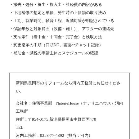
・撤去・処分・養生・搬入出・諸経費の内訳がある
・下地補修の想定と単価、発生時の上限額の取り決め
・工期、就業時間、騒音工程、近隣対策が明記されている
・保証年数と対象範囲（設備・施工）、アフターの連絡先
・支払条件（着手金・中間金・完了金）と検収方法
・変更指示の手順（口頭NG、書面orチャット記録）
・補助金・減税の申請主体とスケジュールの確認
新潟県長岡市のリフォームなら河内工務所にお任せくださ
い。
会社名：住宅事業部 NaterieHouse（ナテリエハウス）河内
工務所
住所：〒954-0175 新潟県長岡市中野西丙470
TEL
河内工務所：0258-77-4892（担当：河内）