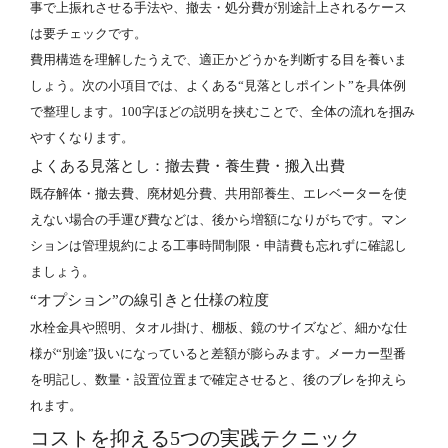
事で上振れさせる手法や、撤去・処分費が別途計上されるケース
は要チェックです。
費用構造を理解したうえで、適正かどうかを判断する目を養いま
しょう。次の小項目では、よくある“見落としポイント”を具体例
で整理します。100字ほどの説明を挟むことで、全体の流れを掴み
やすくなります。
よくある見落とし：撤去費・養生費・搬入出費
既存解体・撤去費、廃材処分費、共用部養生、エレベーターを使
えない場合の手運び費などは、後から増額になりがちです。マン
ションは管理規約による工事時間制限・申請費も忘れずに確認し
ましょう。
“オプション”の線引きと仕様の粒度
水栓金具や照明、タオル掛け、棚板、鏡のサイズなど、細かな仕
様が“別途”扱いになっていると差額が膨らみます。メーカー型番
を明記し、数量・設置位置まで確定させると、後のブレを抑えら
れます。
コストを抑える5つの実践テクニック