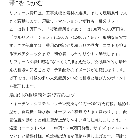
帯”をつかむ
リフォーム費用は、工事規模と素材の選択、そして現場条件で大
きく変動します。戸建て・マンションいずれも「部分リフォー
ム」は数十万円〜、「複数箇所まとめて」は100万〜300万円台、
「フルリノベーション」は500万〜1,500万円超が一般的な目安で
す。この記事では、費用の内訳や見積もりの見方、コストを抑え
る実践テクニックまで、初心者にも分かりやすく解説します。
リフォームの費用感を“ざっくり”押さえたら、次は具体的な場所
別の相場を知ることで、予算配分のイメージが明確になります。
以下では、相談の多い人気箇所を中心に相場と選び方のポイント
を整理します。
場所別の相場感と選び方のコツ
・キッチン：システムキッチン交換は60万〜200万円前後。I型かL
型か、食洗機・浄水器・オーブンの有無で大きく変わります。配
管位置を動かすと施工費が上がりやすい点に注意しましょう。・
浴室（ユニットバス）：80万〜200万円前後。サイズ（1216/1616
など）と断熱仕様、乾燥機の追加が価格を押し上げます。戸建て