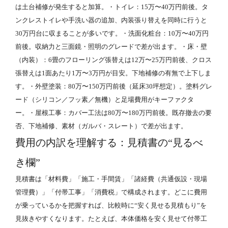
は土台補修が発生すると加算。・トイレ：15万〜40万円前後。タ
ンクレストイレや手洗い器の追加、内装張り替えを同時に行うと
30万円台に収まることが多いです。・洗面化粧台：10万〜40万円
前後。収納力と三面鏡・照明のグレードで差が出ます。・床・壁
（内装）：6畳のフローリング張替えは12万〜25万円前後、クロス
張替えは1面あたり1万〜3万円が目安。下地補修の有無で上下しま
す。・外壁塗装：80万〜150万円前後（延床30坪想定）。塗料グレ
ード（シリコン／フッ素／無機）と足場費用がキーファクタ
ー。・屋根工事：カバー工法は80万〜180万円前後。既存撤去の要
否、下地補修、素材（ガルバ・スレート）で差が出ます。
費用の内訳を理解する：見積書の“見るべ
き欄”
見積書は「材料費」「施工・手間賃」「諸経費（共通仮設・現場
管理費）」「付帯工事」「消費税」で構成されます。どこに費用
が乗っているかを把握すれば、比較時に“安く見せる見積もり”を
見抜きやすくなります。たとえば、本体価格を安く見せて付帯工