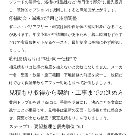
ジフードの清掃性、浴槽の保温性など“毎日使う部分”に優先投資
し、装飾的オプションは後回しにすると満足度が上がります。
④補助金・減税の活用と時期調整
省エネ・バリアフリー・耐震は国や自治体の補助対象になること
があります。年度予算や申請期限があるため、着工時期をずらす
だけで実質負担が下がるケースも。最新制度は事前に必ず確認し
ましょう。
⑤相見積もりは“3社×同一仕様”で
相見積もりは仕様の粒度を揃えないと比較になりません。メーカ
ー名・型番・数量・施工範囲・下地補修の前提を統一し、総額だ
けでなく保証年数やアフター対応も並べて評価しましょう。
見積もり取得から契約・工事までの進め方
費用トラブルを避けるには、手順を明確にし、決めごとを文章に
残すことが重要です。見積書は最新の図面・仕様書と常に整合さ
せ、変更が出たら都度「変更見積もり」を取りましょう。
ステップ1：要望整理と優先順位づけ
“絶対に実現したいこと”と“あれば嬉しいこと”を分け、概算予算の